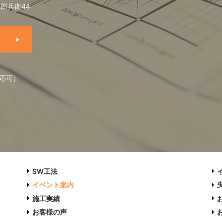
郎兵衛44
応可）
SW工法
イベント案内
施工実績
お客様の声