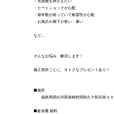
・光熱費を押さえたい
・ヒートショックが心配
・築年数が経っていて耐震性が心配
・お風呂や廊下が寒い・暑い
など...
そんなお悩み、解決します！
施工箇所ごとに、オトクなプレゼントあり！
■場所
福島県西白河郡泉崎村関和久十郎兵衛４４
■参加費 無料